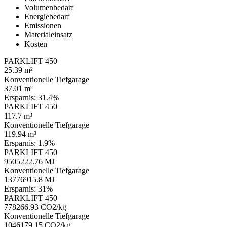
Volumenbedarf
Energiebedarf
Emissionen
Materialeinsatz
Kosten
PARKLIFT 450
25.39 m²
Konventionelle Tiefgarage
37.01 m²
Ersparnis:
31.4%
PARKLIFT 450
117.7 m³
Konventionelle Tiefgarage
119.94 m³
Ersparnis:
1.9%
PARKLIFT 450
9505222.76 MJ
Konventionelle Tiefgarage
13776915.8 MJ
Ersparnis:
31%
PARKLIFT 450
778266.93 CO2/kg
Konventionelle Tiefgarage
1046179.15 CO2/kg