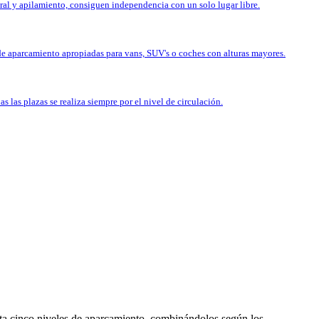
ral y apilamiento, consiguen independencia con un solo lugar libre.
 de aparcamiento apropiadas para vans, SUV's o coches con alturas mayores.
 las plazas se realiza siempre por el nivel de circulación.
asta cinco niveles de aparcamiento, combinándolos según los