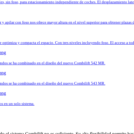
es, sin foso, para estacionamiento independiente de coches. El desplazamiento late
y apilar con foso nos ofrece mayor altura en el nivel superior para obtener plazas
e optimiza y compacta el espacio. Con tres niveles incluyendo foso. El acceso a todas
ndos se ha combinado en el diseño del nuevo Combilift 542 MR.
ndos se ha combinado en el diseño del nuevo Combilift 543 MR.
s en un solo sistema.
o el sistema Combilift no es suficiente. Su alta flexibilidad permite h