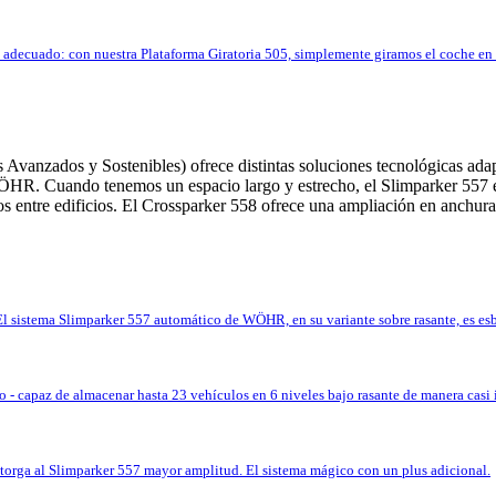
o adecuado: con nuestra Plataforma Giratoria 505, simplemente giramos el coche en 
Avanzados y Sostenibles) ofrece distintas soluciones tecnológicas adap
ÖHR. Cuando tenemos un espacio largo y estrecho, el Slimparker 557 es
tios entre edificios. El Crossparker 558 ofrece una ampliación en anchur
El sistema Slimparker 557 automático de WÖHR, en su variante sobre rasante, es esbe
 - capaz de almacenar hasta 23 vehículos en 6 niveles bajo rasante de manera casi 
otorga al Slimparker 557 mayor amplitud. El sistema mágico con un plus adicional.