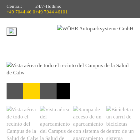
Central:
24/7-Hotline:
+49 7044 46 0
+49 7044 46101