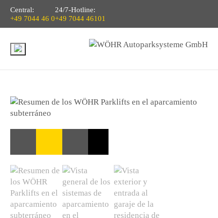
Central:
24/7-Hotline:
+49 7044 46 0
+49 7044 46101