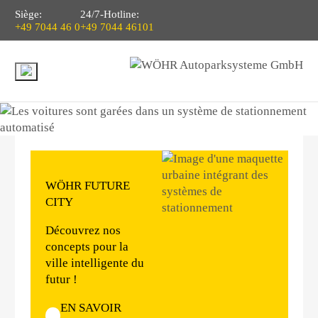
Siège:
24/7-Hotline:
+49 7044 46 0
+49 7044 46101
WÖHR FUTURE
CITY
Découvrez nos
concepts pour la
ville intelligente du
futur !
EN SAVOIR