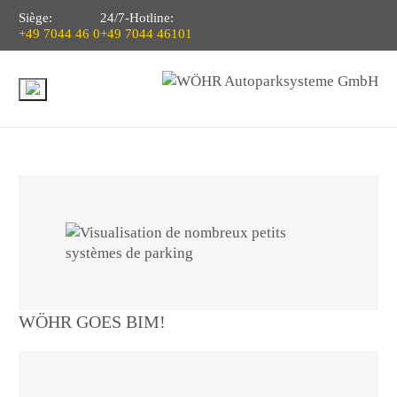
Siège:
24/7-Hotline:
+49 7044 46 0
+49 7044 46101
WÖHR GOES BIM!