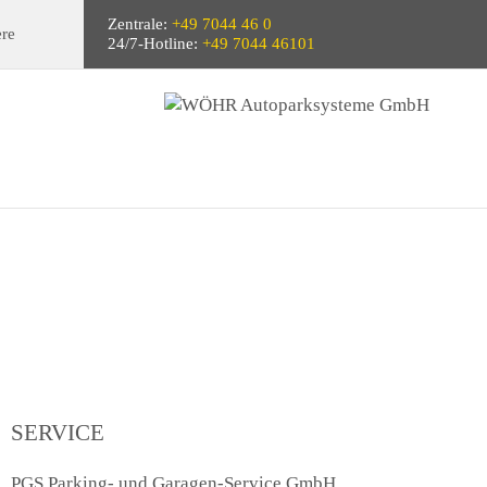
Zentrale:
+49 7044 46 0
ere
24/7-Hotline:
+49 7044 46101
SERVICE
PGS Parking- und Garagen-Service GmbH