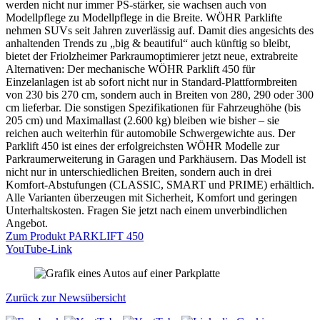
werden nicht nur immer PS-stärker, sie wachsen auch von
Modellpflege zu Modellpflege in die Breite. WÖHR Parklifte
nehmen SUVs seit Jahren zuverlässig auf. Damit dies angesichts des
anhaltenden Trends zu „big & beautiful“ auch künftig so bleibt,
bietet der Friolzheimer Parkraumoptimierer jetzt neue, extrabreite
Alternativen: Der mechanische WÖHR Parklift 450 für
Einzelanlagen ist ab sofort nicht nur in Standard-Plattformbreiten
von 230 bis 270 cm, sondern auch in Breiten von 280, 290 oder 300
cm lieferbar. Die sonstigen Spezifikationen für Fahrzeughöhe (bis
205 cm) und Maximallast (2.600 kg) bleiben wie bisher – sie
reichen auch weiterhin für automobile Schwergewichte aus. Der
Parklift 450 ist eines der erfolgreichsten WÖHR Modelle zur
Parkraumerweiterung in Garagen und Parkhäusern. Das Modell ist
nicht nur in unterschiedlichen Breiten, sondern auch in drei
Komfort-Abstufungen (CLASSIC, SMART und PRIME) erhältlich.
Alle Varianten überzeugen mit Sicherheit, Komfort und geringen
Unterhaltskosten. Fragen Sie jetzt nach einem unverbindlichen
Angebot.
Zum Produkt PARKLIFT 450
YouTube-Link
Zurück zur Newsübersicht