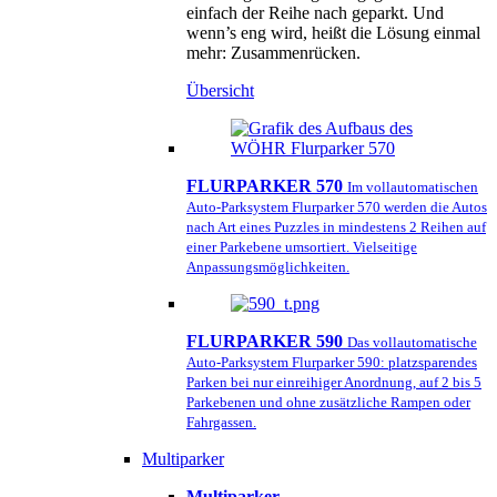
einfach der Reihe nach geparkt. Und
wenn’s eng wird, heißt die Lösung einmal
mehr: Zusammenrücken.
Übersicht
FLURPARKER 570
Im vollautomatischen
Auto-Parksystem Flurparker 570 werden die Autos
nach Art eines Puzzles in mindestens 2 Reihen auf
einer Parkebene umsortiert. Vielseitige
Anpassungsmöglichkeiten.
FLURPARKER 590
Das vollautomatische
Auto-Parksystem Flurparker 590: platzsparendes
Parken bei nur einreihiger Anordnung, auf 2 bis 5
Parkebenen und ohne zusätzliche Rampen oder
Fahrgassen.
Multiparker
Multiparker