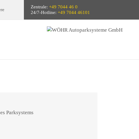
Zentrale:
+49 7044 46 0
ere
24/7-Hotline:
+49 7044 46101