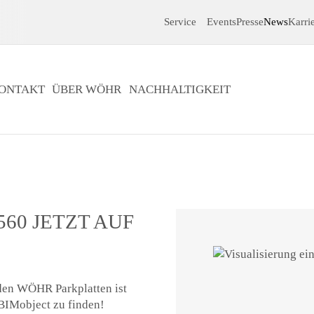
!
Service
Events
Presse
News
Karri
ONTAKT
ÜBER WÖHR
NACHHALTIGKEIT
60 JETZT AUF
den WÖHR Parkplatten ist
BIMobject zu finden!