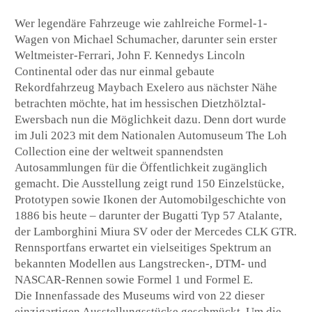
Wer legendäre Fahrzeuge wie zahlreiche Formel-1-
Wagen von Michael Schumacher, darunter sein erster
Weltmeister-Ferrari, John F. Kennedys Lincoln
Continental oder das nur einmal gebaute
Rekordfahrzeug Maybach Exelero aus nächster Nähe
betrachten möchte, hat im hessischen Dietzhölztal-
Ewersbach nun die Möglichkeit dazu. Denn dort wurde
im Juli 2023 mit dem Nationalen Automuseum The Loh
Collection eine der weltweit spannendsten
Autosammlungen für die Öffentlichkeit zugänglich
gemacht. Die Ausstellung zeigt rund 150 Einzelstücke,
Prototypen sowie Ikonen der Automobilgeschichte von
1886 bis heute – darunter der Bugatti Typ 57 Atalante,
der Lamborghini Miura SV oder der Mercedes CLK GTR.
Rennsportfans erwartet ein vielseitiges Spektrum an
bekannten Modellen aus Langstrecken-, DTM- und
NASCAR-Rennen sowie Formel 1 und Formel E.
Die Innenfassade des Museums wird von 22 dieser
einzigartigen Ausstellungsstücke geschmückt. Um die