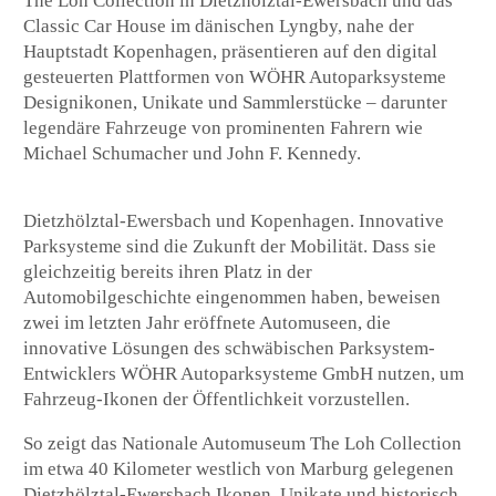
The Loh Collection in Dietzhölztal-Ewersbach und das
Classic Car House im dänischen Lyngby, nahe der
Hauptstadt Kopenhagen, präsentieren auf den digital
gesteuerten Plattformen von WÖHR Autoparksysteme
Designikonen, Unikate und Sammlerstücke – darunter
legendäre Fahrzeuge von prominenten Fahrern wie
Michael Schumacher und John F. Kennedy.
Dietzhölztal-Ewersbach und Kopenhagen. Innovative
Parksysteme sind die Zukunft der Mobilität. Dass sie
gleichzeitig bereits ihren Platz in der
Automobilgeschichte eingenommen haben, beweisen
zwei im letzten Jahr eröffnete Automuseen, die
innovative Lösungen des schwäbischen Parksystem-
Entwicklers WÖHR Autoparksysteme GmbH nutzen, um
Fahrzeug-Ikonen der Öffentlichkeit vorzustellen.
So zeigt das Nationale Automuseum The Loh Collection
im etwa 40 Kilometer westlich von Marburg gelegenen
Dietzhölztal-Ewersbach Ikonen, Unikate und historisch