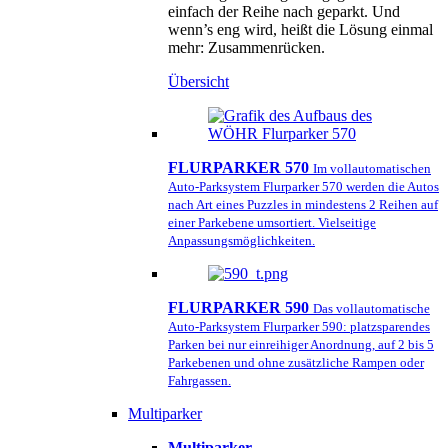
einfach der Reihe nach geparkt. Und
wenn’s eng wird, heißt die Lösung einmal
mehr: Zusammenrücken.
Übersicht
FLURPARKER 570
Im vollautomatischen
Auto-Parksystem Flurparker 570 werden die Autos
nach Art eines Puzzles in mindestens 2 Reihen auf
einer Parkebene umsortiert. Vielseitige
Anpassungsmöglichkeiten.
FLURPARKER 590
Das vollautomatische
Auto-Parksystem Flurparker 590: platzsparendes
Parken bei nur einreihiger Anordnung, auf 2 bis 5
Parkebenen und ohne zusätzliche Rampen oder
Fahrgassen.
Multiparker
Multiparker