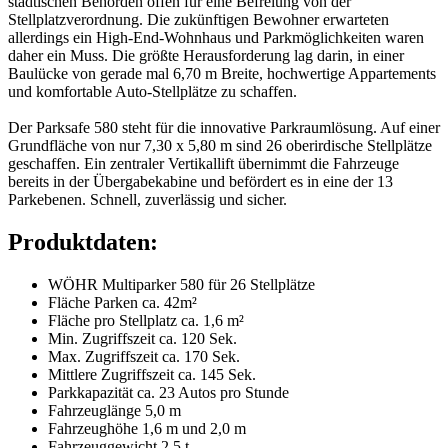
städtischen Behörden offen für eine Befreiung von der
Stellplatzverordnung. Die zukünftigen Bewohner erwarteten
allerdings ein High-End-Wohnhaus und Parkmöglichkeiten waren
daher ein Muss. Die größte Herausforderung lag darin, in einer
Baulücke von gerade mal 6,70 m Breite, hochwertige Appartements
und komfortable Auto-Stellplätze zu schaffen.
Der Parksafe 580 steht für die innovative Parkraumlösung. Auf einer
Grundfläche von nur 7,30 x 5,80 m sind 26 oberirdische Stellplätze
geschaffen. Ein zentraler Vertikallift übernimmt die Fahrzeuge
bereits in der Übergabekabine und befördert es in eine der 13
Parkebenen. Schnell, zuverlässig und sicher.
Produktdaten:
WÖHR Multiparker 580 für 26 Stellplätze
Fläche Parken ca. 42m²
Fläche pro Stellplatz ca. 1,6 m²
Min. Zugriffszeit ca. 120 Sek.
Max. Zugriffszeit ca. 170 Sek.
Mittlere Zugriffszeit ca. 145 Sek.
Parkkapazität ca. 23 Autos pro Stunde
Fahrzeuglänge 5,0 m
Fahrzeughöhe 1,6 m und 2,0 m
Fahrzeuggewicht 2,5 t