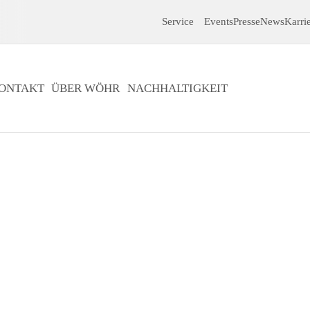
Service
Events
Presse
News
Karri
ONTAKT
ÜBER WÖHR
NACHHALTIGKEIT