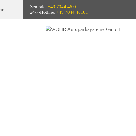
Zentrale:
+49 7044 46 0
ere
24/7-Hotline:
+49 7044 46101