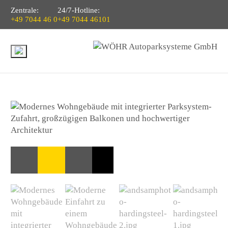
Zentrale:
24/7-Hotline:
+49 7044 46 0
+49 7044 46101