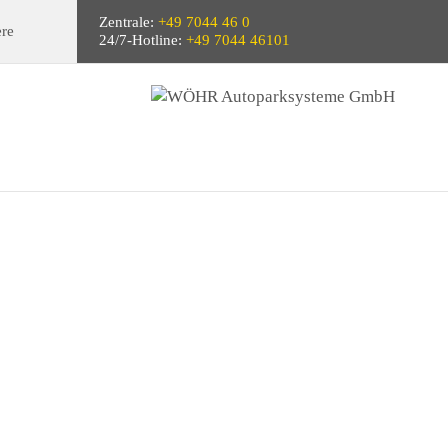
Zentrale:
+49 7044 46 0
ere
24/7-Hotline:
+49 7044 46101