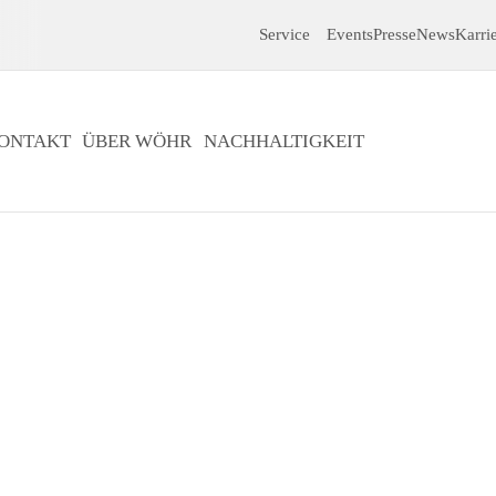
Service
Events
Presse
News
Karri
ONTAKT
ÜBER WÖHR
NACHHALTIGKEIT