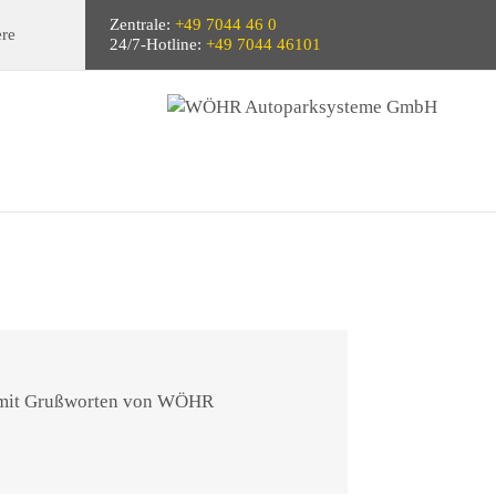
Zentrale:
+49 7044 46 0
ere
24/7-Hotline:
+49 7044 46101