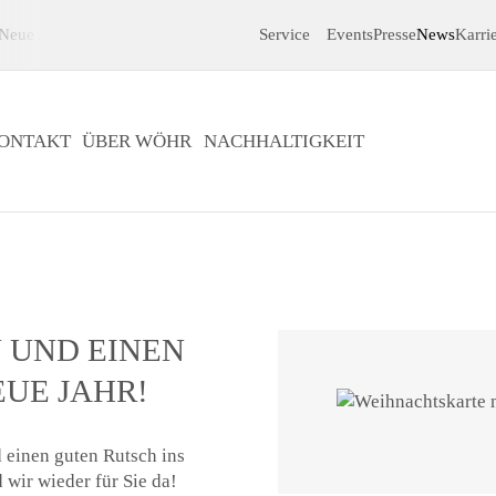
Neue Jahr!
Service
Events
Presse
News
Karri
ONTAKT
ÜBER WÖHR
NACHHALTIGKEIT
 UND EINEN
EUE JAHR!
einen guten Rutsch ins
wir wieder für Sie da!