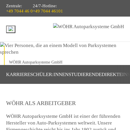
Zentrale:
24/7-Hotline:
+49 7044 46 0
+49 7044 46101
WÖHR Autoparksysteme GmbH
KARRIERE
SCHÜLER:INNEN
STUDIERENDE
DIREKTEIN
WÖHR ALS ARBEITGEBER
WÖHR Autoparksysteme GmbH
ist einer der führenden
Hersteller von Auto-Parksystemen weltweit. Unsere
Firmengeschichte reicht bis ins Jahr 1902 zurück und