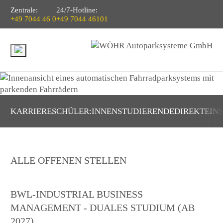
Zentrale:
24/7-Hotline:
+49 7044 46 0
+49 7044 46101
KARRIERE
SCHÜLER:INNEN
STUDIERENDE
DIREKTEIN
ALLE OFFENEN STELLEN
BWL-INDUSTRIAL BUSINESS
MANAGEMENT - DUALES STUDIUM (AB
2027)