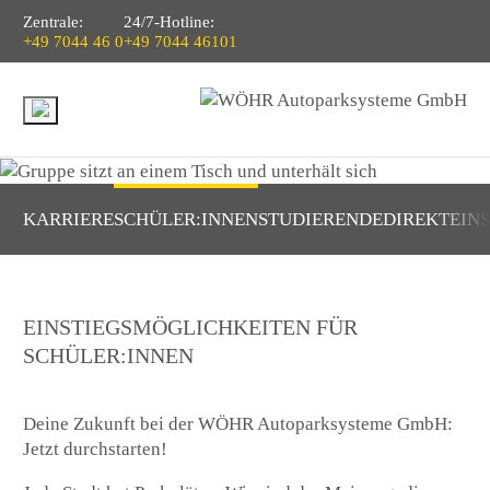
Zentrale:
24/7-Hotline:
+49 7044 46 0
+49 7044 46101
KARRIERE
SCHÜLER:INNEN
STUDIERENDE
DIREKTEIN
EINSTIEGSMÖGLICHKEITEN FÜR
SCHÜLER:INNEN
Deine Zukunft bei der WÖHR Autoparksysteme GmbH:
Jetzt durchstarten!